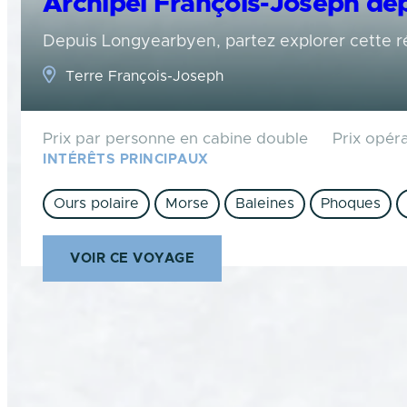
Archipel François-Joseph dep
Depuis Longyearbyen, partez explorer cette ré
Terre François-Joseph
Prix par personne en cabine double
Prix opér
INTÉRÊTS PRINCIPAUX
Ours polaire
Morse
Baleines
Phoques
VOIR CE VOYAGE