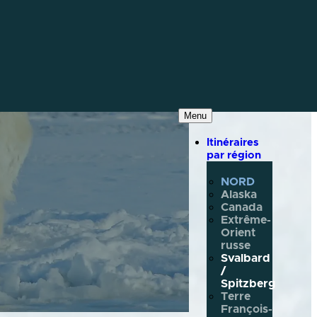
Menu
Itinéraires
par région
NORD
Alaska
Canada
Extrême-
Orient
russe
Svalbard
/
Spitzberg
Terre
François-