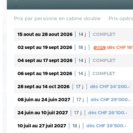
Prix par personne en cabine double
Prix opér
15 aout au 28 aout 2026
14 j
COMPLET
02 sept au 19 sept 2026
18 j
dès
CHF
16
-20%
04 sept au 17 sept 2026
14 j
COMPLET
06 sept au 19 sept 2026
14 j
COMPLET
28 sept au 14 oct 2026
17 j
dès
CHF
34’200.-
08 juin au 24 juin 2027
17 j
dès
CHF
29’000.-
24 juin au 10 juil 2027
17 j
dès
CHF
26’100.-
10 juil au 27 juil 2027
18 j
dès
CHF
39’500.-