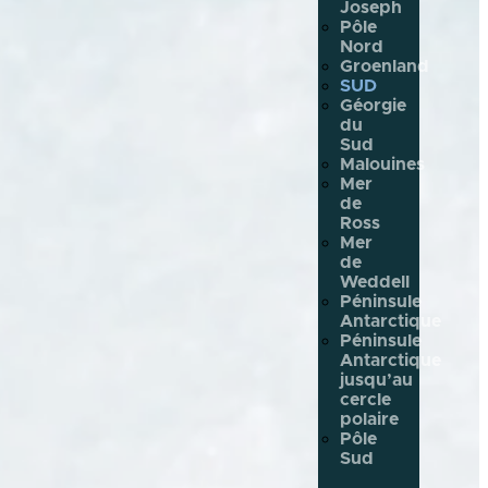
Joseph
Pôle
Nord
Groenland
SUD
Géorgie
du
Sud
Malouines
Mer
de
Ross
Mer
de
Weddell
Péninsule
Antarctique
Péninsule
Antarctique
jusqu’au
cercle
polaire
Pôle
Sud