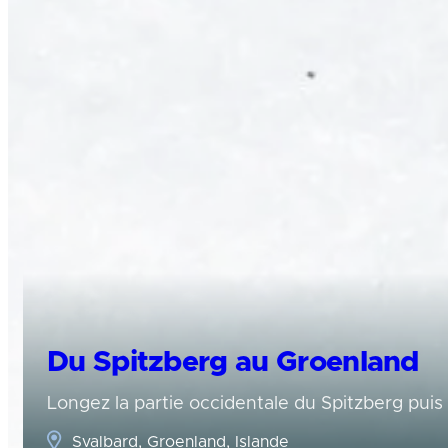
Du Spitzberg au Groenland
Longez la partie occidentale du Spitzberg puis
Svalbard, Groenland, Islande