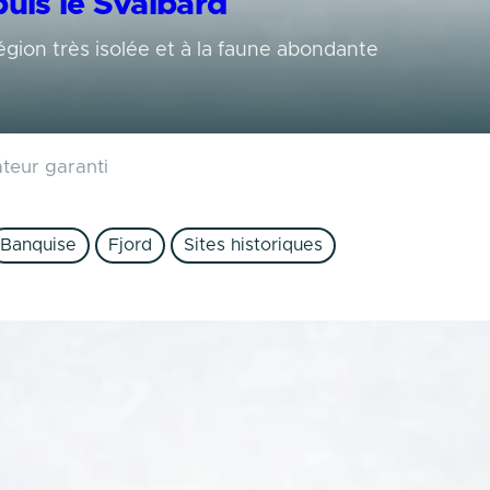
uis le Svalbard
gion très isolée et à la faune abondante
ateur garanti
Banquise
Fjord
Sites historiques