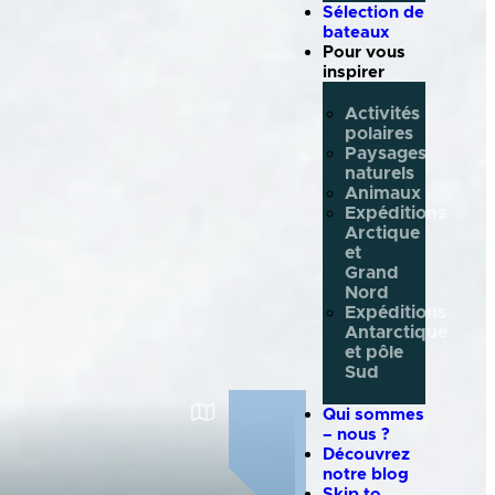
Sélection de
bateaux
Pour vous
inspirer
Activités
polaires
Paysages
naturels
Animaux
Expéditions
Arctique
et
Grand
Nord
Expéditions
Antarctique
et pôle
Sud
Qui sommes
– nous ?
Découvrez
notre blog
Skip to