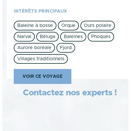
INTÉRÊTS PRINCIPAUX
Baleine à bosse
Orque
Ours polaire
Narval
Béluga
Baleines
Phoques
Aurore boréale
Fjord
Villages traditionnels
VOIR CE VOYAGE
Contactez nos experts !