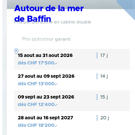
Autour de la mer
de Baffin
Prix par personne en cabine double
Aventurez-vous bien au-dessus du cercle
Prix opérateur garanti
polaire arctique
Groenland et Canada
15 aout au 31 aout 2026
17 j
dès
CHF
17’500.-
27 aout au 09 sept 2026
14 j
dès
CHF
13’000.-
09 sept au 23 sept 2026
15 j
dès
CHF
12’400.-
28 aout au 16 sept 2027
20 j
dès
CHF
18’200.-