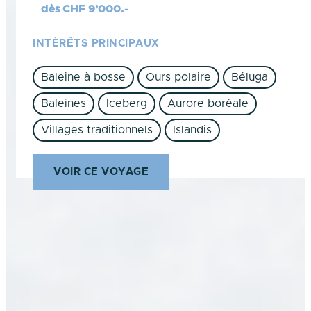
dès
CHF
9’000.-
INTÉRÊTS PRINCIPAUX
Baleine à bosse
Ours polaire
Béluga
Baleines
Iceberg
Aurore boréale
Villages traditionnels
Islandis
VOIR CE VOYAGE