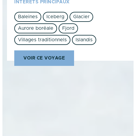
INTÉRÊTS PRINCIPAUX
Baleines
Iceberg
Glacier
Aurore boréale
Fjord
Villages traditionnels
Islandis
VOIR CE VOYAGE