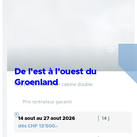
De l’est à l’ouest du
Groenland
Prix par personne en cabine double
Partez à la découverte de la plus grande île
Prix opérateur garanti
du monde
Groenland
14 aout au 27 aout 2026
14 j
dès
CHF
13’500.-