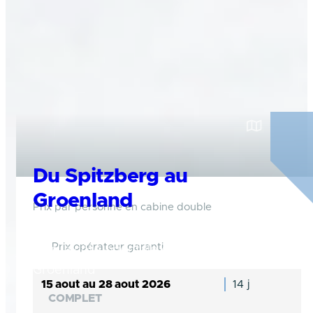
Du Spitzberg au
Groenland
Prix par personne en cabine double
Longez la partie occidentale du Spitzberg
Prix opérateur garanti
puis la côte orientale et sauvage du
Groenland
15 aout au 28 aout 2026
14 j
Svalbard, Groenland, Islande
COMPLET