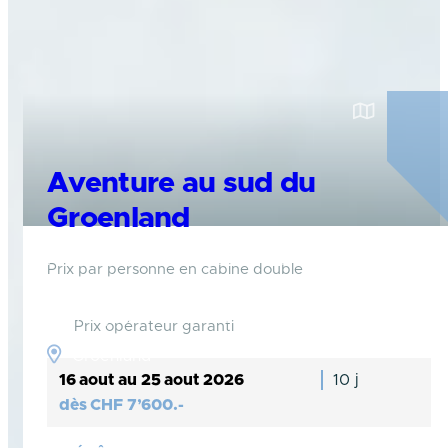
Aventure au sud du
Groenland
A travers de multiples activités à choix,
Prix par personne en cabine double
partez explorer la pointe sud du Groenland,
entre fjords et glaciers.
Prix opérateur garanti
Groenland
16 aout au 25 aout 2026
10 j
dès
CHF
7’600.-