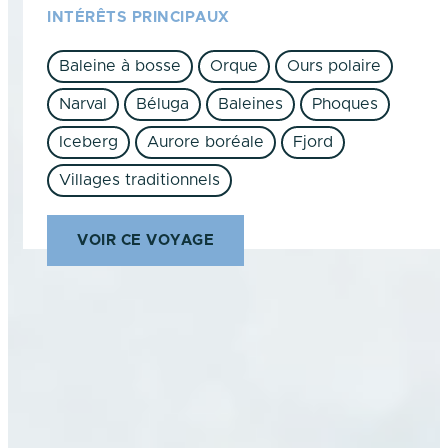
INTÉRÊTS PRINCIPAUX
Baleine à bosse
Orque
Ours polaire
Narval
Béluga
Baleines
Phoques
Iceberg
Aurore boréale
Fjord
Villages traditionnels
VOIR CE VOYAGE