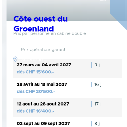
Côte ouest du
Groenland
Prix par personne en cabine double
Navigation entre les icebergs géants et
découverte de villages inuits
Prix opérateur garanti
Groenland
27 mars au 04 avril 2027
9 j
dès
CHF
15’600.-
28 avril au 13 mai 2027
16 j
dès
CHF
20’500.-
12 aout au 28 aout 2027
17 j
dès
CHF
16’400.-
02 sept au 09 sept 2027
8 j