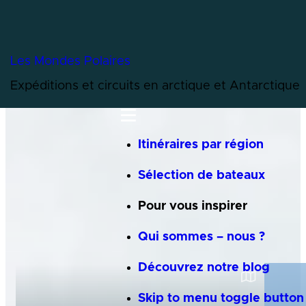
pour la nature.
Se visite de février à septembre.
Les Mondes Polaires
Expéditions et circuits en arctique et Antarctique
Menu
Itinéraires par région
Sélection de bateaux
Pour vous inspirer
Qui sommes – nous ?
Découvrez notre blog
Skip to menu toggle button