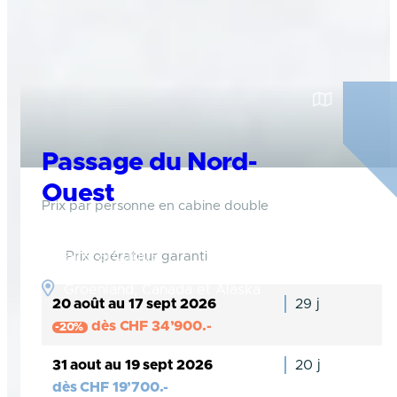
Passage du Nord-
Ouest
Prix par personne en cabine double
Aventurez-vous bien au-dessus du cercle
polaire arctique
Prix opérateur garanti
Groenland, Canada et Alaska
20 août au 17 sept 2026
29 j
dès
CHF
34’900.-
-20%
31 aout au 19 sept 2026
20 j
dès
CHF
19’700.-