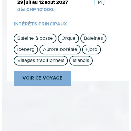
29 juil au 12 aout 2027
14 j
dès
CHF
10’000.-
INTÉRÊTS PRINCIPAUX
Baleine à bosse
Orque
Baleines
Iceberg
Aurore boréale
Fjord
Villages traditionnels
Islandis
VOIR CE VOYAGE