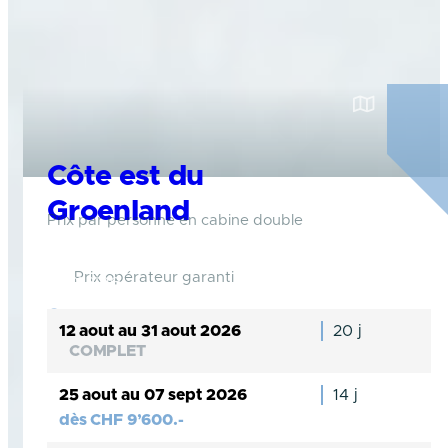
Côte est du
Groenland
Prix par personne en cabine double
Entre expédition « nature » et aventure
Prix opérateur garanti
humaine
Groenland
12 aout au 31 aout 2026
20 j
COMPLET
25 aout au 07 sept 2026
14 j
dès
CHF
9’600.-