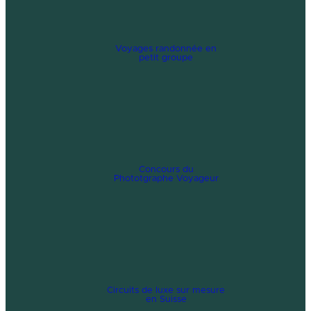
Voyages randonnée en
petit groupe
Concours du
Phototgraphe Voyageur
Circuits de luxe sur mesure
en Suisse