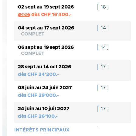
02 sept au 19 sept 2026
18 j
dès
CHF
16’400.-
-20%
04 sept au 17 sept 2026
14 j
COMPLET
06 sept au 19 sept 2026
14 j
COMPLET
28 sept au 14 oct 2026
17 j
dès
CHF
34’200.-
08 juin au 24 juin 2027
17 j
dès
CHF
29’000.-
24 juin au 10 juil 2027
17 j
dès
CHF
26’100.-
10 juil au 27 juil 2027
18 j
INTÉRÊTS PRINCIPAUX