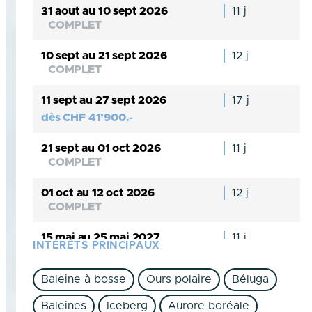
31 aout au 10 sept 2026
11 j
COMPLET
10 sept au 21 sept 2026
12 j
COMPLET
11 sept au 27 sept 2026
17 j
dès
CHF
41’900.-
21 sept au 01 oct 2026
11 j
COMPLET
01 oct au 12 oct 2026
12 j
COMPLET
15 mai au 25 mai 2027
11 j
INTÉRÊTS PRINCIPAUX
dès
CHF
15’900.-
Baleine à bosse
Ours polaire
Béluga
24 mai au 08 juin 2027
15 j
dès
CHF
22’100.-
Baleines
Iceberg
Aurore boréale