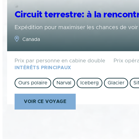
Circuit terrestre: à la rencont
Expédition pour maximiser les chances de voir 
Canada
Prix par personne en cabine double
Prix opér
INTÉRÊTS PRINCIPAUX
Ours polaire
Narval
Iceberg
Glacier
Si
VOIR CE VOYAGE