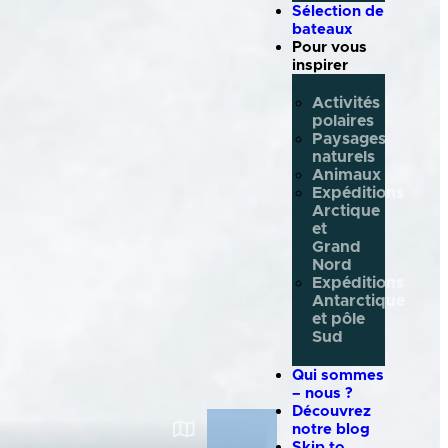
Sélection de
bateaux
Pour vous
inspirer
Activités
polaires
Paysages
naturels
Animaux
Expéditions
Arctique
et
Grand
Nord
Expéditions
Antarctique
et pôle
Sud
Qui sommes
– nous ?
Découvrez
notre blog
Skip to