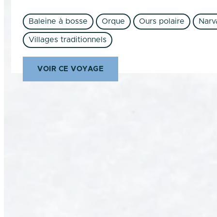
Baleine à bosse
Orque
Ours polaire
Narv
Villages traditionnels
VOIR CE VOYAGE