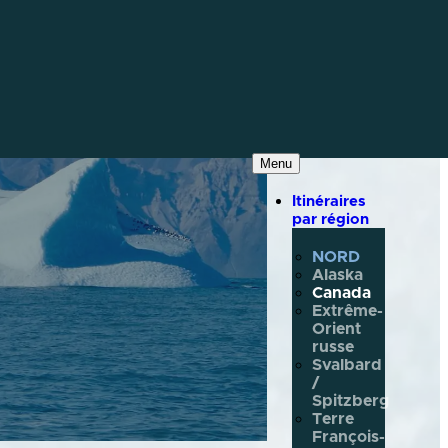
errestre)
Menu
Itinéraires
par région
NORD
Alaska
Canada
Extrême-
Orient
russe
Svalbard
/
Spitzberg
Terre
François-