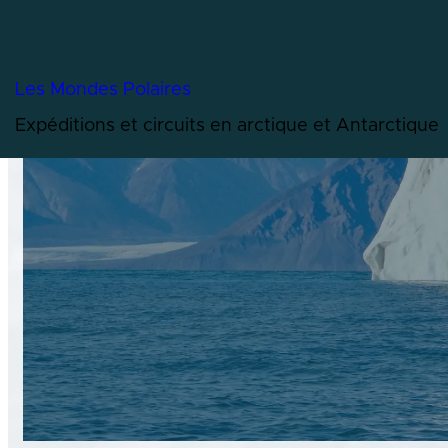
35’000 îl
Forte présence d’ours polai
Les Mondes Polaires
Expéditions et circuits en arctique et Antarctique