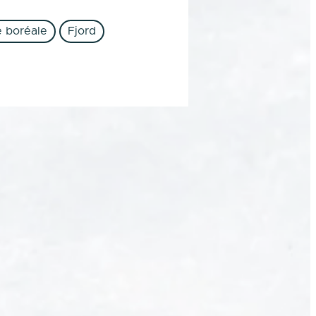
e boréale
Fjord