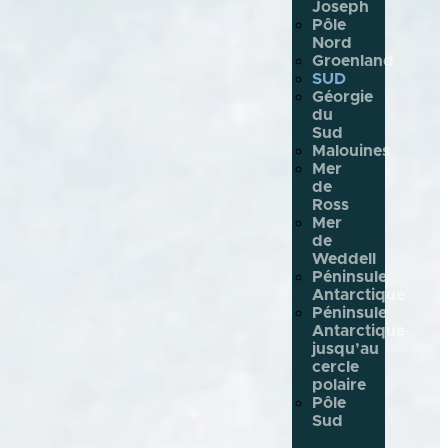
Joseph
Pôle
Nord
Groenland
SUD
Géorgie
du
Sud
Malouines
Mer
de
Ross
Mer
de
Weddell
Péninsule
Antarctique
Péninsule
Antarctique
jusqu’au
cercle
polaire
Pôle
Sud