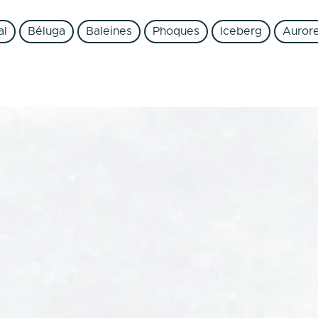
al
Béluga
Baleines
Phoques
Iceberg
Auror