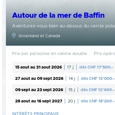
Autour de la mer de Baffin
Aventurez-vous bien au-dessus du cercle polai
Groenland et Canada
Prix par personne en cabine double
Prix opér
15 aout au 31 aout 2026
17 j
dès
CHF
17’500.-
27 aout au 09 sept 2026
14 j
dès
CHF
13’000.-
09 sept au 23 sept 2026
15 j
dès
CHF
12’400.-
28 aout au 16 sept 2027
20 j
dès
CHF
18’200.-
INTÉRÊTS PRINCIPAUX