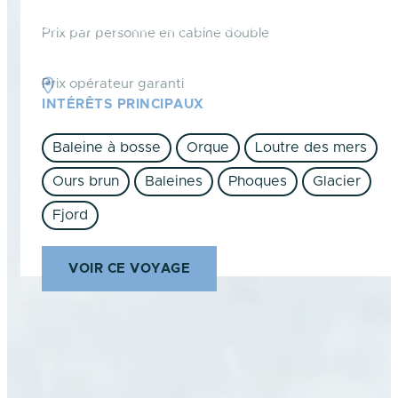
escarpées, toundras infinies et lacs
scintillants, abritant grizzlis et animaux
Prix par personne en cabine double
marins.
Prix opérateur garanti
Alaska et Canada
INTÉRÊTS PRINCIPAUX
Baleine à bosse
Orque
Loutre des mers
Ours brun
Baleines
Phoques
Glacier
Fjord
VOIR CE VOYAGE