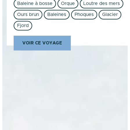
Baleine à bosse
Orque
Loutre des mers
Ours brun
Baleines
Phoques
Glacier
Fjord
VOIR CE VOYAGE