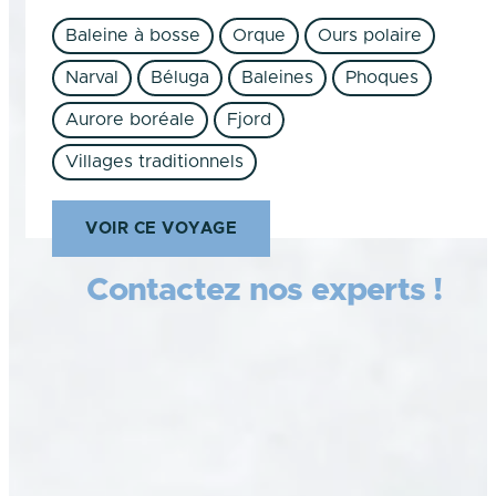
Baleine à bosse
Orque
Ours polaire
Narval
Béluga
Baleines
Phoques
Aurore boréale
Fjord
Villages traditionnels
VOIR CE VOYAGE
Contactez nos experts !