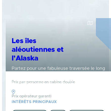
Les îles
aléoutiennes et
l’Alaska
Partez pour une fabuleuse traversée le long
de la ceinture de feu du Pacifique, à la
Prix par personne en cabine double
pointe de la péninsule de l’Alaska
Alaska
Prix opérateur garanti
INTÉRÊTS PRINCIPAUX