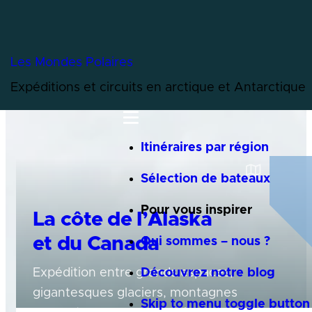
Les Mondes Polaires
Expéditions et circuits en arctique et Antarctique
Menu
Itinéraires par région
Sélection de bateaux
Pour vous inspirer
La côte de l’Alaska
et du Canada
Qui sommes – nous ?
Découvrez notre blog
Expédition entre grands espaces,
gigantesques glaciers, montagnes
Skip to menu toggle button