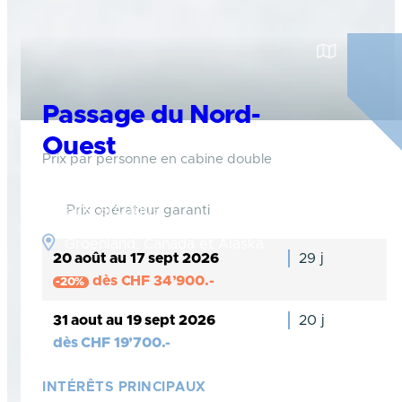
Passage du Nord-
Ouest
Prix par personne en cabine double
Aventurez-vous bien au-dessus du cercle
polaire arctique
Prix opérateur garanti
Groenland, Canada et Alaska
20 août au 17 sept 2026
29 j
dès
CHF
34’900.-
-20%
31 aout au 19 sept 2026
20 j
dès
CHF
19’700.-
INTÉRÊTS PRINCIPAUX