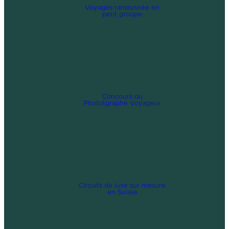
Voyages randonnée en
petit groupe
Concours du
Phototgraphe Voyageur
Circuits de luxe sur mesure
en Suisse