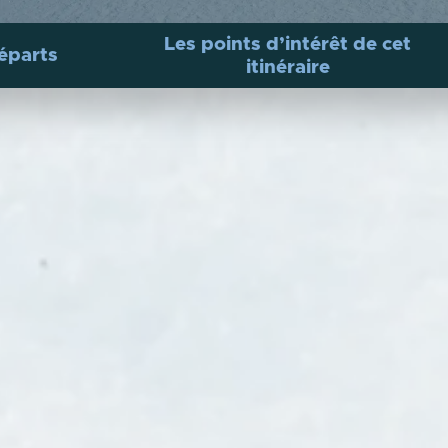
Les points d’intérêt de cet
éparts
itinéraire