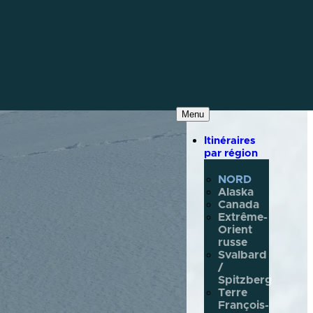
Menu
Itinéraires
par région
NORD
Alaska
Canada
Extrême-
Orient
russe
Svalbard
/
Spitzberg
Terre
François-