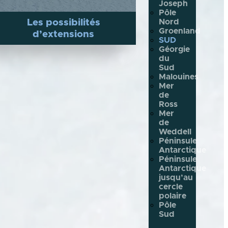
Joseph
Pôle
Les possibilités
Nord
Groenland
d’extensions
SUD
Géorgie
du
Sud
Malouines
Mer
de
Ross
Mer
de
Weddell
Péninsule
Antarctique
Péninsule
Antarctique
jusqu’au
cercle
polaire
Pôle
Sud