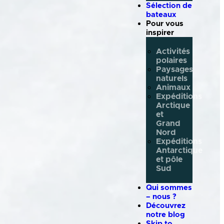
Sélection de
bateaux
Pour vous
inspirer
Activités
polaires
Paysages
naturels
Animaux
Expéditions
Arctique
et
Grand
Nord
Expéditions
Antarctique
et pôle
Sud
Qui sommes
– nous ?
Découvrez
notre blog
Skip to